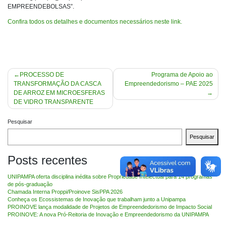
EMPREENDEBOLSAS”.
Confira todos os detalhes e documentos necessários neste link.
Navegação
PROCESSO DE
Programa de Apoio ao
TRANSFORMAÇÃO DA CASCA
Empreendedorismo – PAE 2025
de
DE ARROZ EM MICROESFERAS
Post
DE VIDRO TRANSPARENTE
Pesquisar
Pesquisar
Posts recentes
UNIPAMPA oferta disciplina inédita sobre Propriedade Intelectual para 14 programas
de pós-graduação
Chamada Interna Proppi/Proinove SisPPA 2026
Conheça os Ecossistemas de Inovação que trabalham junto a Unipampa
PROINOVE lança modalidade de Projetos de Empreendedorismo de Impacto Social
PROINOVE: A nova Pró-Reitoria de Inovação e Empreendedorismo da UNIPAMPA