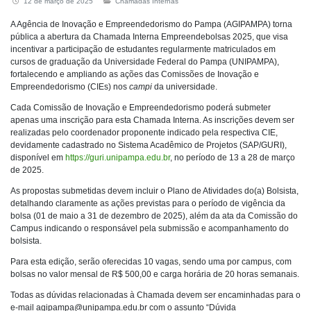
12 de março de 2025
Chamadas Internas
A Agência de Inovação e Empreendedorismo do Pampa (AGIPAMPA) torna
pública a abertura da Chamada Interna Empreendebolsas 2025, que visa
incentivar a participação de estudantes regularmente matriculados em
cursos de graduação da Universidade Federal do Pampa (UNIPAMPA),
fortalecendo e ampliando as ações das Comissões de Inovação e
Empreendedorismo (CIEs) nos
campi
da universidade.
Cada Comissão de Inovação e Empreendedorismo poderá submeter
apenas uma inscrição para esta Chamada Interna. As inscrições devem ser
realizadas pelo coordenador proponente indicado pela respectiva CIE,
devidamente cadastrado no Sistema Acadêmico de Projetos (SAP/GURI),
disponível em
https://guri.unipampa.edu.br
, no período de 13 a 28 de março
de 2025.
As propostas submetidas devem incluir o Plano de Atividades do(a) Bolsista,
detalhando claramente as ações previstas para o período de vigência da
bolsa (01 de maio a 31 de dezembro de 2025), além da ata da Comissão do
Campus indicando o responsável pela submissão e acompanhamento do
bolsista.
Para esta edição, serão oferecidas 10 vagas, sendo uma por campus, com
bolsas no valor mensal de R$ 500,00 e carga horária de 20 horas semanais.
Todas as dúvidas relacionadas à Chamada devem ser encaminhadas para o
e-mail
agipampa@unipampa.edu.br
com o assunto “Dúvida