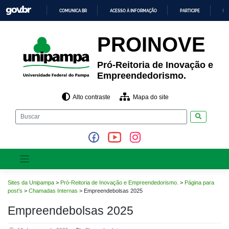
Pular
COMUNICA BR
ACESSO À INFORMAÇÃO
PARTICIPE
LE
para
o
IR
PARA
conteúdo
PROINOVE
O
CONTEÚDO
Pró-Reitoria de Inovação e
Empreendedorismo.
Alto contraste
Mapa do site
Pesquisar
Sites da Unipampa
>
Pró-Reitoria de Inovação e Empreendedorismo.
>
Página para
post’s
>
Chamadas Internas
>
Empreendebolsas 2025
Empreendebolsas 2025