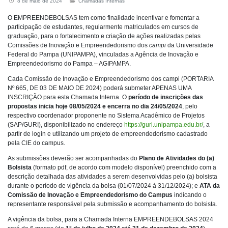
8 de maio de 2024
Chamadas Internas
O EMPREENDEBOLSAS tem como finalidade incentivar e fomentar a
participação de estudantes, regularmente matriculados em cursos de
graduação, para o fortalecimento e criação de ações realizadas pelas
Comissões de Inovação e Empreendedorismo dos
campi
da Universidade
Federal do Pampa (UNIPAMPA), vinculadas a Agência de Inovação e
Empreendedorismo do Pampa – AGIPAMPA.
Cada Comissão de Inovação e Empreendedorismo dos campi (PORTARIA
Nº 665, DE 03 DE MAIO DE 2024) poderá submeter APENAS UMA
INSCRIÇÃO para esta Chamada Interna. O
período de inscrições das
propostas inicia hoje 08/05/2024 e encerra no dia 24/05/2024
, pelo
respectivo coordenador proponente no Sistema Acadêmico de Projetos
(SAP/GURI), disponibilizado no endereço
https://guri.unipampa.edu.br/
, a
partir de login e utilizando um projeto de empreendedorismo cadastrado
pela CIE do campus.
As submissões deverão ser acompanhadas do
Plano de Atividades do (a)
Bolsista
(formato pdf, de acordo com modelo disponível) preenchido com a
descrição detalhada das atividades a serem desenvolvidas pelo (a) bolsista
durante o período de vigência da bolsa (01/07/2024 à 31/12/2024); e
ATA da
Comissão de Inovação e Empreendedorismo do Campus
indicando o
representante responsável pela submissão e acompanhamento do bolsista.
A vigência da bolsa, para a Chamada Interna EMPREENDEBOLSAS 2024