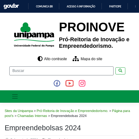
Pular
COMUNICA BR
ACESSO À INFORMAÇÃO
PARTICIPE
LE
para
o
IR
PARA
conteúdo
PROINOVE
O
CONTEÚDO
Pró-Reitoria de Inovação e
Empreendedorismo.
Alto contraste
Mapa do site
Pesquisar
Sites da Unipampa
>
Pró-Reitoria de Inovação e Empreendedorismo.
>
Página para
post’s
>
Chamadas Internas
>
Empreendebolsas 2024
Empreendebolsas 2024