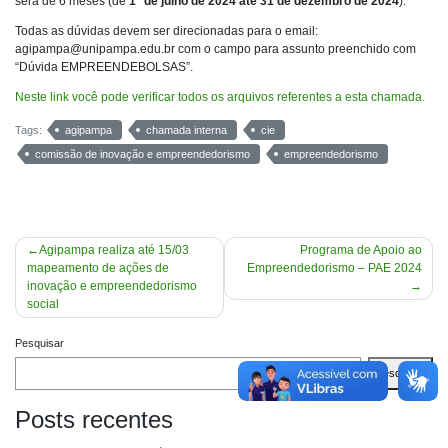
será de 6 meses (de
1° de julho de 2024 até 31 de dezembro de 2024
).
Todas as dúvidas devem ser direcionadas para o email:
agipampa@unipampa.edu.br com o campo para assunto preenchido com
“Dúvida EMPREENDEBOLSAS”.
Neste link você pode verificar todos os arquivos referentes a esta chamada.
Tags:
agipampa
chamada interna
cie
comissão de inovação e empreendedorismo
empreendedorismo
Navegação
Agipampa realiza até 15/03
Programa de Apoio ao
mapeamento de ações de
Empreendedorismo – PAE 2024
de
inovação e empreendedorismo
Post
social
Pesquisar
Pesquisar
Posts recentes