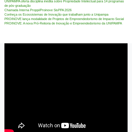
UNIPAMPA oferta disciplina inédita sobre Propriedade Intelectual para 14 programas
de pós-graduação
Chamada Interna Proppi/Proinove SisPPA 2026
Conheça os Ecossistemas de Inovação que trabalham junto a Unipampa
PROINOVE lança modalidade de Projetos de Empreendedorismo de Impacto Social
PROINOVE: A nova Pró-Reitoria de Inovação e Empreendedorismo da UNIPAMPA