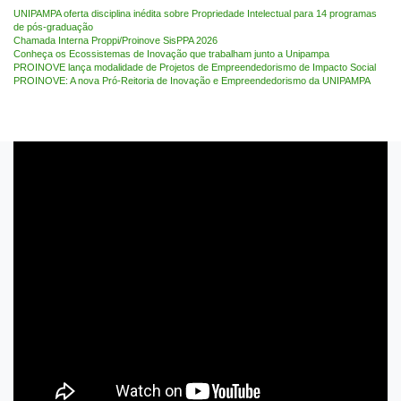
UNIPAMPA oferta disciplina inédita sobre Propriedade Intelectual para 14 programas
de pós-graduação
Chamada Interna Proppi/Proinove SisPPA 2026
Conheça os Ecossistemas de Inovação que trabalham junto a Unipampa
PROINOVE lança modalidade de Projetos de Empreendedorismo de Impacto Social
PROINOVE: A nova Pró-Reitoria de Inovação e Empreendedorismo da UNIPAMPA