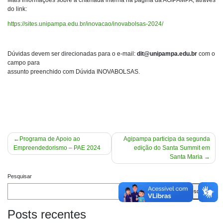
Mais informações sobre a chamada interna na página da AGIPAMPA, através
do link:
https://sites.unipampa.edu.br/inovacao/inovabolsas-2024/
Dúvidas devem ser direcionadas para o e-mail:
dit@unipampa.edu.br
com o
campo para
assunto preenchido com Dúvida INOVABOLSAS.
Navegação
Programa de Apoio ao
Agipampa participa da segunda
Empreendedorismo – PAE 2024
edição do Santa Summit em
de
Santa Maria
Post
Pesquisar
Pesquisar
Posts recentes