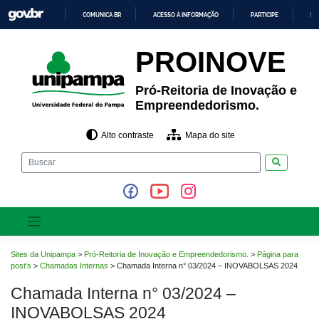
Pular
COMUNICA BR
ACESSO À INFORMAÇÃO
PARTICIPE
LE
para
o
IR
PARA
conteúdo
PROINOVE
O
CONTEÚDO
Pró-Reitoria de Inovação e
Empreendedorismo.
Alto contraste
Mapa do site
Pesquisar
Sites da Unipampa
>
Pró-Reitoria de Inovação e Empreendedorismo.
>
Página para
post’s
>
Chamadas Internas
>
Chamada Interna n° 03/2024 – INOVABOLSAS 2024
Chamada Interna n° 03/2024 –
INOVABOLSAS 2024