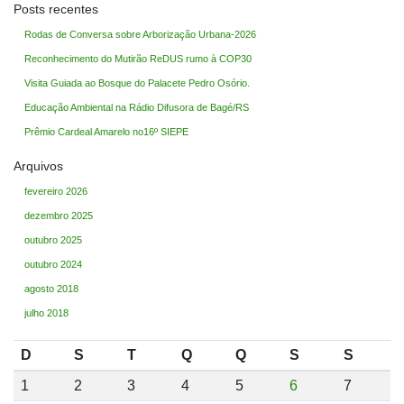
Posts recentes
Rodas de Conversa sobre Arborização Urbana-2026
Reconhecimento do Mutirão ReDUS rumo à COP30
Visita Guiada ao Bosque do Palacete Pedro Osório.
Educação Ambiental na Rádio Difusora de Bagé/RS
Prêmio Cardeal Amarelo no16º SIEPE
Arquivos
fevereiro 2026
dezembro 2025
outubro 2025
outubro 2024
agosto 2018
julho 2018
D
S
T
Q
Q
S
S
1
2
3
4
5
6
7