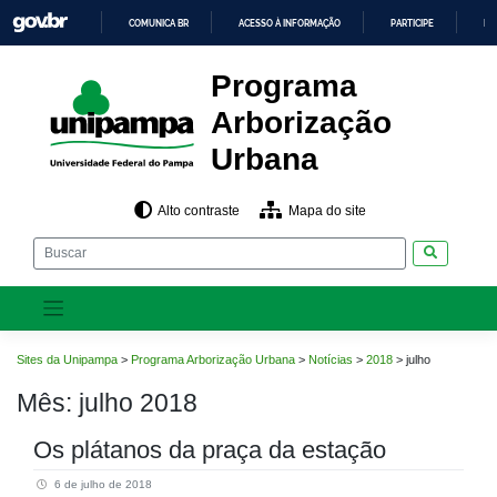
Pular
COMUNICA BR
ACESSO À INFORMAÇÃO
PARTICIPE
LE
para
o
IR
PARA
conteúdo
Programa
O
CONTEÚDO
Arborização
Urbana
Alto contraste
Mapa do site
Pesquisar
Sites da Unipampa
>
Programa Arborização Urbana
>
Notícias
>
2018
>
julho
Mês:
julho 2018
Os plátanos da praça da estação
6 de julho de 2018