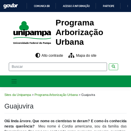
Pular
COMUNICA BR
ACESSO À INFORMAÇÃO
PARTICIPE
LE
para
o
IR
PARA
conteúdo
Programa
O
CONTEÚDO
Arborização
Urbana
Alto contraste
Mapa do site
Pesquisar
Sites da Unipampa
>
Programa Arborização Urbana
>
Guajuvira
Guajuvira
Olá linda árvore. Que nome os cientistas te deram? E como és conhecida
nesta querência?
Meu nome é
Cordia americana
, sou da família das