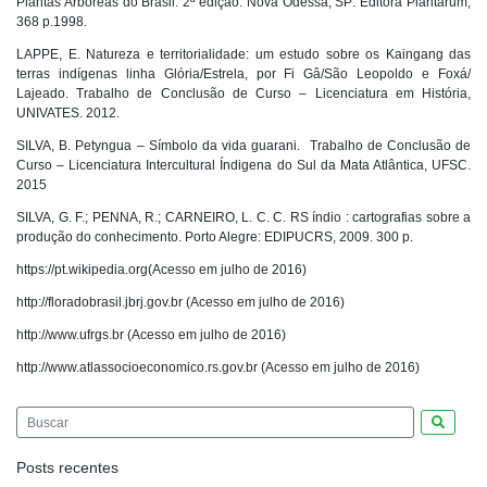
Plantas Arbóreas do Brasil. 2ª edição. Nova Odessa, SP: Editora Plantarum,
368 p.1998.
LAPPE, E. Natureza e territorialidade: um estudo sobre os Kaingang das
terras indígenas linha Glória/Estrela, por Fi Gâ/São Leopoldo e Foxá/
Lajeado. Trabalho de Conclusão de Curso – Licenciatura em História,
UNIVATES. 2012.
SILVA, B. Petyngua – Símbolo da vida guarani. Trabalho de Conclusão de
Curso – Licenciatura Intercultural Índigena do Sul da Mata Atlântica, UFSC.
2015
SILVA, G. F.; PENNA, R.; CARNEIRO, L. C. C. RS índio : cartografias sobre a
produção do conhecimento. Porto Alegre: EDIPUCRS, 2009. 300 p.
https://pt.wikipedia.org(Acesso em julho de 2016)
http://floradobrasil.jbrj.gov.br (Acesso em julho de 2016)
http://www.ufrgs.br (Acesso em julho de 2016)
http://www.atlassocioeconomico.rs.gov.br (Acesso em julho de 2016)
Pesquis
Posts recentes