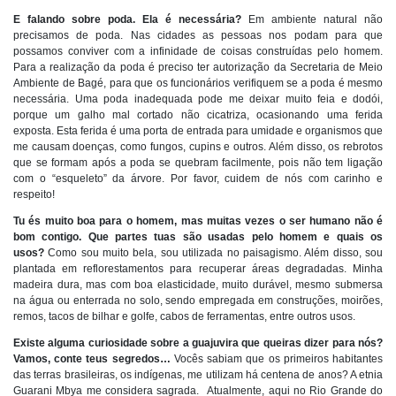
E falando sobre poda. Ela é necessária?
Em ambiente natural não
precisamos de poda. Nas cidades as pessoas nos podam para que
possamos conviver com a infinidade de coisas construídas pelo homem.
Para a realização da poda é preciso ter autorização da Secretaria de Meio
Ambiente de Bagé, para que os funcionários verifiquem se a poda é mesmo
necessária. Uma poda inadequada pode me deixar muito feia e dodói,
porque um galho mal cortado não cicatriza, ocasionando uma ferida
exposta. Esta ferida é uma porta de entrada para umidade e organismos que
me causam doenças, como fungos, cupins e outros. Além disso, os rebrotos
que se formam após a poda se quebram facilmente, pois não tem ligação
com o “esqueleto” da árvore. Por favor, cuidem de nós com carinho e
respeito!
Tu és muito boa para o homem, mas muitas vezes o ser humano não é
bom contigo. Que partes tuas são usadas pelo homem e quais os
usos?
Como sou muito bela, sou utilizada no paisagismo. Além disso, sou
plantada em reflorestamentos para recuperar áreas degradadas. Minha
madeira dura, mas com boa elasticidade, muito durável, mesmo submersa
na água ou enterrada no solo, sendo empregada em construções, moirões,
remos, tacos de bilhar e golfe, cabos de ferramentas, entre outros usos.
Existe alguma curiosidade sobre a guajuvira que queiras dizer para nós?
Vamos, conte teus segredos…
Vocês sabiam que os primeiros habitantes
das terras brasileiras, os indígenas, me utilizam há centena de anos? A etnia
Guarani Mbya me considera sagrada. Atualmente, aqui no Rio Grande do