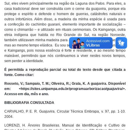
Sul, eles vivem principalmente na região da Laguna dos Patos. Para eles, a
casa tradicional deve ser construída com o cerne da guajuvira, porque ela
protege o espírito e defende o homem de guerras, catástrofes naturais e
outros infortúnios. Além disso, a madeira da minha espécie é usada para
a confecção do cachimbo guarani, elemento importante de socialização –
como o chimarrão – e utilizado em rituais cerimoniais. Os Kaingangs, outra
etnia indígena que habita no Rio Grande do Sul, na região Noroeste,
também utilizavam minha madeira para a confecção de arcos, por ser dura,
mas ao mesmo tempo elástica. Eu sou semelhante aos povos Guarani Mbya
e Kaingangs, pois nossa essência é forte e resistente, e ao mesmo tempo
maleável, permitindo que nós continuemos a viver nestes novos tempos,
sem perder a identidade.
É permitida a reprodução parcial ou total do texto desde que citada a
fonte. Como citar:
​Rosseto, V.; Sampaio, T. M.; Oliveira, R.; Grala, K. A guajuvira. Disponível
em: <https://sites.unipampa.edu.br/programaarborizacao/guajuvira/>.
Acesso em dia, mês e ano.
BIBLIOGRAFIA CONSULTADA
CARVALHO, P. E. R. Guajuvira. Circular Técnica Embrapa, v. 97, pp. 1-10.
2004.
LORENZI, H. Árvores Brasileiras. Manual de Identificação e Cultivo de