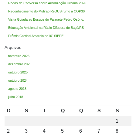
Rodas de Conversa sobre Arborização Urbana-2026
Reconhecimento do Mutirão ReDUS rumo à COP30
Visita Guiada ao Bosque do Palacete Pedro Osório.
Educação Ambiental na Rádio Difusora de Bagé/RS
Prêmio Cardeal Amarelo no16º SIEPE
Arquivos
fevereiro 2026
dezembro 2025
outubro 2025
outubro 2024
agosto 2018
julho 2018
D
S
T
Q
Q
S
S
1
2
3
4
5
6
7
8