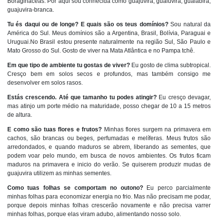
Boragináceas. Por aqui sou conhecida como guajuvira, guaiuvira, guaiabira,
guajuvira-branca.
Tu és daqui ou de longe? E quais são os teus domínios?
Sou natural da
América do Sul. Meus domínios são a Argentina, Brasil, Bolívia, Paraguai e
Uruguai.No Brasil estou presente naturalmente na região Sul, São Paulo e
Mato Grosso do Sul. Gosto de viver na Mata Atlântica e no Pampa tchê.
Em que tipo de ambiente tu gostas de viver?
Eu gosto de clima subtropical.
Cresço bem em solos secos e profundos, mas também consigo me
desenvolver em solos rasos.
Estás crescendo. Até que tamanho tu podes atingir?
Eu cresço devagar,
mas atinjo um porte médio na maturidade, posso chegar de 10 a 15 metros
de altura.
E como são tuas flores e frutos?
Minhas flores surgem na primavera em
cachos, são brancas ou beges, perfumadas e melíferas. Meus frutos são
arredondados, e quando maduros se abrem, liberando as sementes, que
podem voar pelo mundo, em busca de novos ambientes. Os frutos ficam
maduros na primavera e inicio do verão. Se quiserem produzir mudas de
guajuvira utilizem as minhas sementes.
Como tuas folhas se comportam no outono?
Eu perco parcialmente
minhas folhas para economizar energia no frio. Mas não precisam me podar,
porque depois minhas folhas crescerão novamente e não precisa varrer
minhas folhas, porque elas viram adubo, alimentando nosso solo.