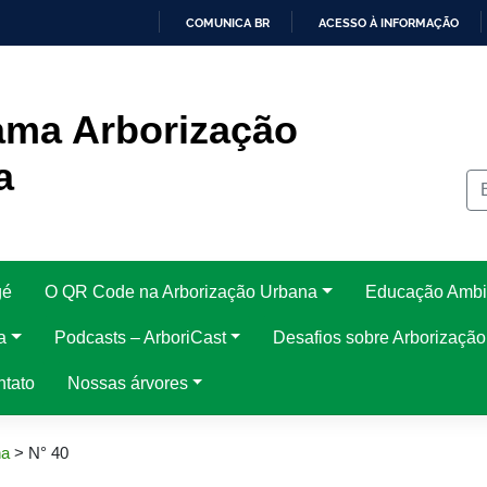
COMUNICA BR
ACESSO À INFORMAÇÃO
IR
PARA
O
CONTEÚDO
ama Arborização
a
gé
O QR Code na Arborização Urbana
Educação Ambi
a
Podcasts – ArboriCast
Desafios sobre Arborizaçã
ntato
Nossas árvores
na
>
N° 40