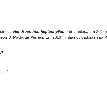
amam de
Handroanthus heptaphyllus
.
Fui plantada em 2014
son J. Madruga Vernes.
Em 2018 minhas cuidadoras são
P
s?
acao/