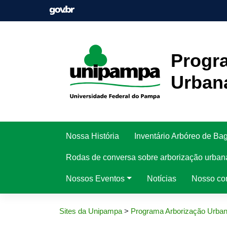
Pular
para
o
conteúdo
Progr
Urban
Nossa História
Inventário Arbóreo de Ba
Rodas de conversa sobre arborização urban
Nossos Eventos
Notícias
Nosso co
Sites da Unipampa
>
Programa Arborização Urba