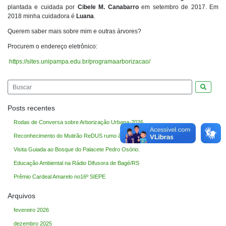
plantada e cuidada por
Cibele M. Canabarro
em setembro de 2017. Em
2018 minha cuidadora é
Luana
.
Querem saber mais sobre mim e outras árvores?
Procurem o endereço eletrônico:
https://sites.unipampa.edu.br/programaarborizacao/
Pesquis
Posts recentes
Rodas de Conversa sobre Arborização Urbana-2026
Reconhecimento do Mutirão ReDUS rumo à COP30
Visita Guiada ao Bosque do Palacete Pedro Osório.
Educação Ambiental na Rádio Difusora de Bagé/RS
Prêmio Cardeal Amarelo no16º SIEPE
Arquivos
fevereiro 2026
dezembro 2025