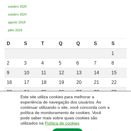
outubro 2025
outubro 2024
agosto 2018
julho 2018
D
S
T
Q
Q
S
S
1
2
3
4
5
6
7
8
9
10
11
12
13
14
15
16
17
18
19
20
21
22
23
24
25
26
27
28
29
Este site utiliza cookies para melhorar a
30
31
experiência de navegação dos usuários. Ao
continuar utilizando o site, você concorda com a
agosto 2026
política de monitoramento de cookies. Você
pode saber mais sobre quais cookies são
utilizados na
Política de cookies
.
« fev