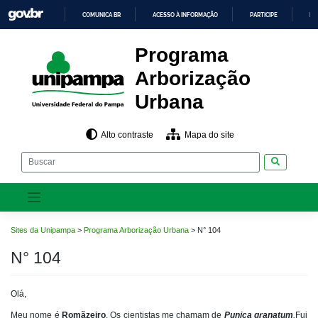
Pular
COMUNICA BR
ACESSO À INFORMAÇÃO
PARTICIPE
LE
para
o
IR
PARA
conteúdo
Programa
O
CONTEÚDO
Arborização
Urbana
Alto contraste
Mapa do site
Pesquisar
Sites da Unipampa
>
Programa Arborização Urbana
>
N° 104
N° 104
Olá,
Meu nome é
Romãzeiro
. Os cientistas me chamam de
Punica granatum
.
Fui