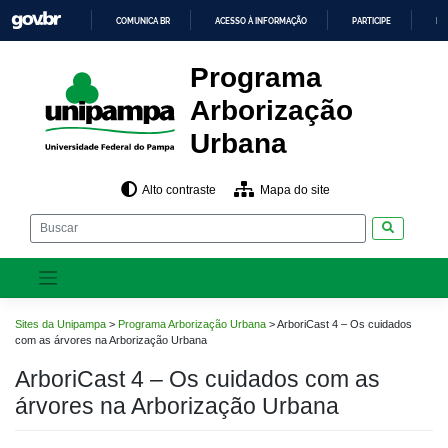
Pular
COMUNICA BR
ACESSO À INFORMAÇÃO
PARTICIPE
LE
para
o
IR
PARA
conteúdo
Programa
O
CONTEÚDO
Arborização
Urbana
Alto contraste
Mapa do site
Pesquisar
Sites da Unipampa
>
Programa Arborização Urbana
>
ArboriCast 4 – Os cuidados
com as árvores na Arborização Urbana
ArboriCast 4 – Os cuidados com as
árvores na Arborização Urbana