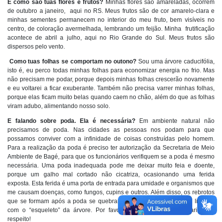
E como são tuas flores e frutos?
Minhas flores são amareladas, ocorrem
de outubro a janeiro, aqui no RS. Meus frutos são de cor amarelo-clara e
minhas
sementes permanecem no interior do meu fruto, bem visíveis no
centro,
de coloração avermelhada, lembrando um feijão. Minha frutificação
acontece de abril a julho, aqui no Rio Grande do Sul. Meus frutos são
dispersos pelo vento.
Como
tuas folhas se comportam no outono?
Sou uma árvore caducifólia,
isto é, eu perco todas minhas folhas para economizar energia no frio. Mas
não precisam me podar, porque depois minhas folhas crescerão novamente
e eu voltarei a ficar exuberante. Também não precisa varrer minhas folhas,
porque elas ficam muito belas quando caem no chão, além do que as folhas
viram adubo, alimentando nosso solo.
E falando sobre poda. Ela é necessária?
Em ambiente natural não
precisamos de poda. Nas cidades as pessoas nos podam para que
possamos conviver com a infinidade de coisas construídas pelo homem.
Para a realização da poda é preciso ter autorização da Secretaria de Meio
Ambiente de Bagé, para que os funcionários verifiquem se a poda é mesmo
necessária. Uma poda inadequada pode me deixar muito feia e doente,
porque um galho mal cortado não cicatriza, ocasionando uma ferida
exposta. Esta ferida é uma porta de entrada para umidade e organismos que
me causam doenças, como fungos, cupins e outros. Além disso, os rebrotos
que se formam após a poda se quebram facilmente, pois não tem ligação
com o “esqueleto” da árvore. Por favor, cuidem de nós com carinho e
respeito!