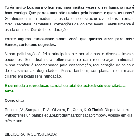
Tu és muito boa para o homem, mas muitas vezes o ser humano não é
bom contigo. Que partes tuas são usadas pelo homem e quais os usos?
Geralmente minha madeira é usada em construção civil, obras internas,
forro, caixotaria, carpintaria, confecções de objetos leves. Eventualmente é
usada em mourões de baixa duração.
Existe alguma curiosidade sobre você que queiras dizer para nós?
Vamos, conte teus segredos.
Minha polinização é feita principalmente por abelhas e diversos insetos
pequenos. Sou ideal para reflorestamento para recuperação ambiental,
minha espécie é recomendada para conservação, recuperação de solos e
de ecossistemas degradados. Posso também, ser plantada em matas
ciliares em locais sem inundação.
É permitida a reprodução parcial ou total do texto desde que citada a
fonte.
Como citar:
​Rosseto, V.; Sampaio, T. M.; Oliveira, R.; Grala, K.
O Timbó
. Disponível em:
<https://sites.unipampa.edu.br/programaarborizacao/timbo/>. Acesso em dia,
mês e ano.
BIBLIOGRAFIA CONSULTADA: