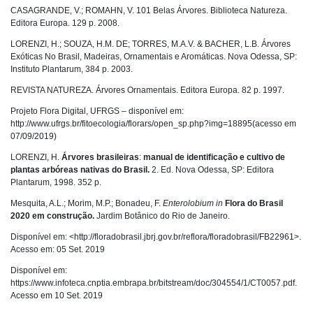
CASAGRANDE, V.; ROMAHN, V. 101 Belas Árvores. Biblioteca Natureza.
Editora
Europa. 129 p. 2008.
LORENZI, H.; SOUZA, H.M. DE; TORRES, M.A.V. & BACHER, L.B. Árvores
Exóticas No Brasil, Madeiras, Ornamentais e Aromáticas. Nova Odessa, SP:
Instituto Plantarum, 384 p. 2003.
REVISTA NATUREZA. Árvores Ornamentais. Editora Europa. 82 p. 1997.
Projeto Flora Digital, UFRGS – disponível em:
http://www.ufrgs.br/fitoecologia/florars/open_sp.php?img=18895
(acesso em
07/09/2019)
LORENZI, H.
Árvores brasileiras
:
manual de identificação e cultivo de
plantas arbóreas nativas do Brasil.
2. Ed. Nova Odessa, SP: Editora
Plantarum, 1998. 352 p.
Mesquita, A.L.; Morim, M.P.; Bonadeu, F.
Enterolobium
in
Flora do Brasil
2020 em construção.
Jardim Botânico do Rio de Janeiro.
Disponível em: <
http://floradobrasil.jbrj.gov.br/reflora/floradobrasil/FB22961
>.
Acesso em: 05 Set. 2019
Disponível em:
https://
www.infoteca.cnptia.embrapa.br
/bitstream/doc/304554/1/CT0057.pdf
.
Acesso em 10 Set. 2019