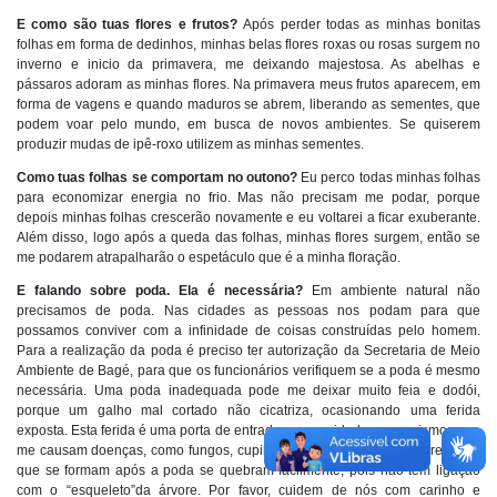
E como são tuas flores e frutos?
Após perder todas as minhas bonitas
folhas em forma de dedinhos, minhas belas flores roxas ou rosas surgem no
inverno e inicio da primavera, me deixando majestosa. As abelhas e
pássaros adoram as minhas flores. Na primavera meus frutos aparecem, em
forma de vagens e quando maduros se abrem, liberando as sementes, que
podem voar pelo mundo, em busca de novos ambientes. Se quiserem
produzir mudas de ipê-roxo utilizem as minhas sementes.
Como tuas folhas se comportam no outono?
Eu perco todas minhas folhas
para economizar energia no frio. Mas não precisam me podar, porque
depois minhas folhas crescerão novamente e eu voltarei a ficar exuberante.
Além disso, logo após a queda das folhas, minhas flores surgem, então se
me podarem atrapalharão o espetáculo que é a minha floração.
E falando sobre poda. Ela é necessária?
Em ambiente natural não
precisamos de poda. Nas cidades as pessoas nos podam para que
possamos conviver com a infinidade de coisas construídas pelo homem.
Para a realização da poda é preciso ter autorização da Secretaria de Meio
Ambiente de Bagé, para que os funcionários verifiquem se a poda é mesmo
necessária. Uma poda inadequada pode me deixar muito feia e dodói,
porque um galho mal cortado não cicatriza, ocasionando uma ferida
exposta. Esta ferida é uma porta de entrada para umidade e organismos que
me causam doenças, como fungos, cupins e outros. Além disso, os rebrotos
que se formam após a poda se quebram facilmente, pois não tem ligação
com o “esqueleto”da árvore. Por favor, cuidem de nós com carinho e