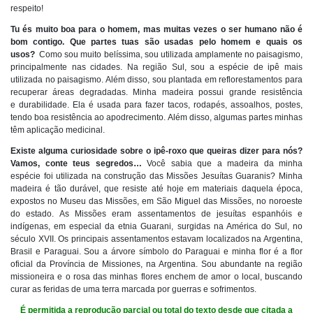
respeito!
Tu és muito boa para o homem, mas muitas vezes o ser humano não é
bom contigo. Que partes tuas são usadas pelo homem e quais os
usos?
Como sou muito belíssima, sou utilizada amplamente no paisagismo,
principalmente nas cidades. Na região Sul, sou a espécie de ipê mais
utilizada no paisagismo. Além disso, sou plantada em reflorestamentos para
recuperar áreas degradadas. Minha madeira possui grande resistência
e durabilidade. Ela é usada para fazer tacos, rodapés, assoalhos, postes,
tendo boa resistência ao apodrecimento. Além disso, algumas partes minhas
têm aplicação medicinal.
Existe alguma curiosidade sobre o ipê-roxo que queiras dizer para nós?
Vamos, conte teus segredos…
Você sabia que a madeira da minha
espécie foi utilizada na construção das Missões Jesuítas Guaranis? Minha
madeira é tão durável, que resiste até hoje em materiais daquela época,
expostos no Museu das Missões, em São Miguel das Missões, no noroeste
do estado. As Missões eram assentamentos de jesuítas espanhóis e
indígenas, em especial da etnia Guarani, surgidas na América do Sul, no
século XVII. Os principais assentamentos estavam localizados na Argentina,
Brasil e Paraguai. Sou a árvore símbolo do Paraguai e minha flor é a flor
oficial da Província de Missiones, na Argentina. Sou abundante na região
missioneira e o rosa das minhas flores enchem de amor o local, buscando
curar as feridas de uma terra marcada por guerras e sofrimentos.
É permitida a reprodução parcial ou total do texto desde que citada a