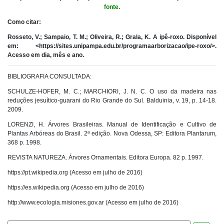
fonte.
Como citar:
​Rosseto, V.; Sampaio, T. M.; Oliveira, R.; Grala, K. A ipê-roxo. Disponível
em: <https://sites.unipampa.edu.br/programaarborizacao/ipe-roxo/>.
Acesso em dia, mês e ano.
BIBLIOGRAFIA CONSULTADA:
SCHULZE-HOFER, M. C.; MARCHIORI, J. N. C. O uso da madeira nas
reduções jesuítico-guarani do Rio Grande do Sul. Balduinia, v. 19, p. 14-18.
2009.
LORENZI, H. Árvores Brasileiras. Manual de Identificação e Cultivo de
Plantas Arbóreas do Brasil. 2ª edição. Nova Odessa, SP: Editora Plantarum,
368 p. 1998.
REVISTA NATUREZA. Árvores Ornamentais. Editora Europa. 82 p. 1997.
https://pt.wikipedia.org (Acesso em julho de 2016)
https://es.wikipedia.org (Acesso em julho de 2016)
http://www.ecologia.misiones.gov.ar (Acesso em julho de 2016)