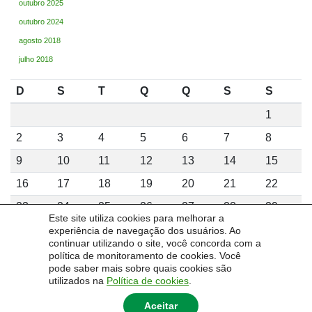
outubro 2025
outubro 2024
agosto 2018
julho 2018
D
S
T
Q
Q
S
S
1
2
3
4
5
6
7
8
9
10
11
12
13
14
15
16
17
18
19
20
21
22
23
24
25
26
27
28
29
Este site utiliza cookies para melhorar a
30
31
experiência de navegação dos usuários. Ao
continuar utilizando o site, você concorda com a
agosto 2026
política de monitoramento de cookies. Você
pode saber mais sobre quais cookies são
utilizados na
Política de cookies
.
« fev
Aceitar