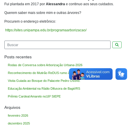
Fui plantada em 2017 por
Alessandra
e continuo aos seus cuidados.
Querem saber mais sobre mim e outras árvores?
Procurem o endereço eletrônico:
https://sites.unipampa.edu.br/programaarborizacao/
Pesquis
Posts recentes
Rodas de Conversa sobre Arborização Urbana-2026
Reconhecimento do Mutirão ReDUS rumo à COP30
Visita Guiada ao Bosque do Palacete Pedro Osório.
Educação Ambiental na Rádio Difusora de Bagé/RS
Prêmio Cardeal Amarelo no16º SIEPE
Arquivos
fevereiro 2026
dezembro 2025