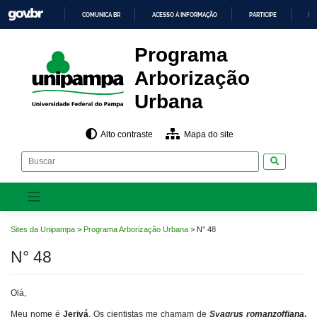
Pular
COMUNICA BR
ACESSO À INFORMAÇÃO
PARTICIPE
LE
para
o
IR
PARA
conteúdo
Programa
O
CONTEÚDO
Arborização
Urbana
Alto contraste
Mapa do site
Pesquisar
Sites da Unipampa
>
Programa Arborização Urbana
>
N° 48
N° 48
Olá,
Meu nome é
Jerivá
. Os cientistas me chamam de
Syagrus romanzoffiana
.