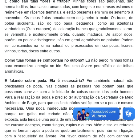
E como são tuas flores e frutos?
Minhas flores são pequenas, são
hermafroditas, brancas ou amareladas, com longos e numerosos estames e
reúnem-se em rácemos terminais, e estão presentes em mim de setembro à
novembro. Os meus frutos amadurecem de janeiro à maio. Os frutos, de
polpa suculenta, são do tipo baga, pequenos, como as azeitonas
verdadeiras (Olea europea), de coloração branca que gradativamente torna-
se vermelha e posteriormente preta, quando maduros. De sabor doce,
porém um pouco adstringente, são em geral agradáveis ao paladar. Podem
ser consumidos na forma natural ou processados em compotas, licores,
vinhos, tortas, doces entre outros.
Como tuas folhas se comportam no outono?
Eu não perco minhas folhas
para economizar energia no frio. Sou uma árvore perenifólia e de folhas
aromáticas.
E falando sobre poda. Ela é necessária?
Em ambiente natural não
precisamos de poda. Nas cidades as pessoas nos podam para que
possamos conviver com a infinidade de coisas construídas pelo homem.
Para a realização da poda é preciso ter autorização da Secretaria de Meio
Ambiente de Bagé, para que os funcionários verifiquem se a poda é mesmo
necessária. Uma poda inadequada pode me deixar muito feia e dodói,
porque um galho mal cortado não cicatriza, ocasionando uma ferida
exposta. Esta ferida é uma porta de entrada para umidade e organismos que
me causam doenças, como fungos, cupins e outros. Além disso, os rebrotos
que se formam após a poda se quebram facilmente, pois não tem ligação
com o “esqueleto” da árvore. Por favor, cuidem de nós com carinho e