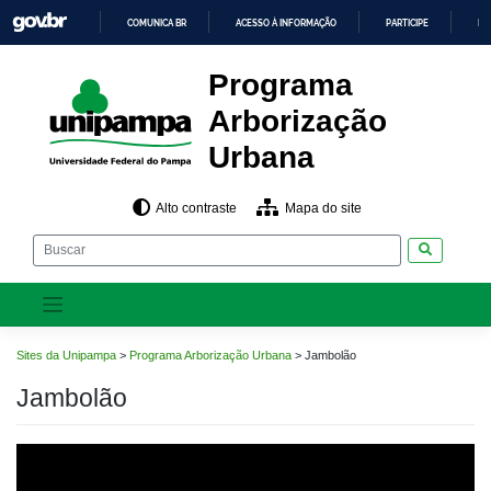
Pular
COMUNICA BR
ACESSO À INFORMAÇÃO
PARTICIPE
LE
para
o
IR
PARA
conteúdo
Programa
O
CONTEÚDO
Arborização
Urbana
Alto contraste
Mapa do site
Pesquisar
Sites da Unipampa
>
Programa Arborização Urbana
>
Jambolão
Jambolão