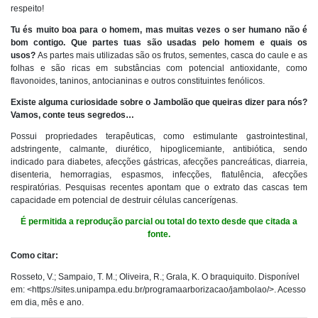
respeito!
Tu és muito boa para o homem, mas muitas vezes o ser humano não é
bom contigo. Que partes tuas são usadas pelo homem e quais os
usos?
As partes mais utilizadas são os frutos, sementes, casca do caule e as
folhas e são ricas em substâncias com potencial antioxidante, como
flavonoides, taninos, antocianinas e outros constituintes fenólicos.
Existe alguma curiosidade sobre o Jambolão que queiras dizer para nós?
Vamos, conte teus segredos…
Possui propriedades terapêuticas, como estimulante gastrointestinal,
adstringente, calmante, diurético, hipoglicemiante, antibiótica, sendo
indicado para diabetes, afecções gástricas, afecções pancreáticas, diarreia,
disenteria, hemorragias, espasmos, infecções, flatulência, afecções
respiratórias. Pesquisas recentes apontam que o extrato das cascas tem
capacidade em potencial de destruir células cancerígenas.
É permitida a reprodução parcial ou total do texto desde que citada a
fonte.
Como citar:
​Rosseto, V.; Sampaio, T. M.; Oliveira, R.; Grala, K. O braquiquito. Disponível
em: <https://sites.unipampa.edu.br/programaarborizacao/jambolao/>. Acesso
em dia, mês e ano.