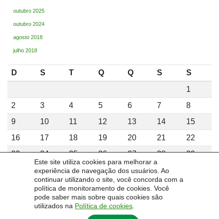
outubro 2025
outubro 2024
agosto 2018
julho 2018
D
S
T
Q
Q
S
S
1
2
3
4
5
6
7
8
9
10
11
12
13
14
15
16
17
18
19
20
21
22
23
24
25
26
27
28
29
Este site utiliza cookies para melhorar a
30
31
experiência de navegação dos usuários. Ao
continuar utilizando o site, você concorda com a
agosto 2026
política de monitoramento de cookies. Você
pode saber mais sobre quais cookies são
utilizados na
Política de cookies
.
« fev