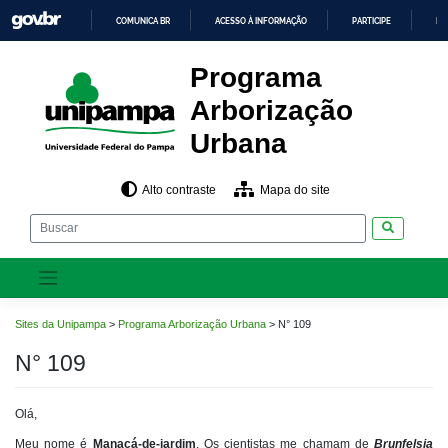
Pular
COMUNICA BR
ACESSO À INFORMAÇÃO
PARTICIPE
LE
para
o
IR
PARA
conteúdo
Programa
O
CONTEÚDO
Arborização
Urbana
Alto contraste
Mapa do site
Pesquisar
Sites da Unipampa
>
Programa Arborização Urbana
>
N° 109
N° 109
Olá,
Meu nome é
Manacá-de-jardim
. Os cientistas me chamam de
Brunfelsia