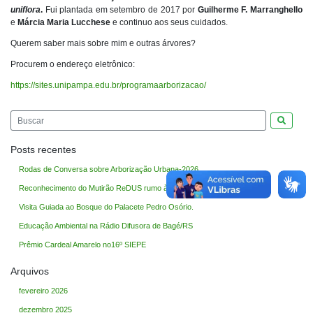
uniflora
.
Fui plantada em setembro de 2017 por
Guilherme F. Marranghello
e
Márcia Maria Lucchese
e continuo aos seus cuidados.
Querem saber mais sobre mim e outras árvores?
Procurem o endereço eletrônico:
https://sites.unipampa.edu.br/programaarborizacao/
Pesquis
Posts recentes
Rodas de Conversa sobre Arborização Urbana-2026
Reconhecimento do Mutirão ReDUS rumo à COP30
Visita Guiada ao Bosque do Palacete Pedro Osório.
Educação Ambiental na Rádio Difusora de Bagé/RS
Prêmio Cardeal Amarelo no16º SIEPE
Arquivos
fevereiro 2026
dezembro 2025