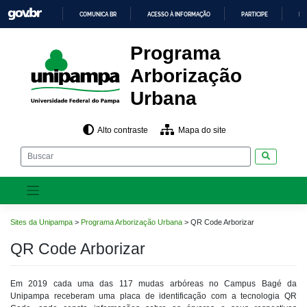
Pular
COMUNICA BR
ACESSO À INFORMAÇÃO
PARTICIPE
LE
para
o
IR
PARA
conteúdo
Programa
O
CONTEÚDO
Arborização
Urbana
Alto contraste
Mapa do site
Pesquisar
Sites da Unipampa
>
Programa Arborização Urbana
>
QR Code Arborizar
QR Code Arborizar
Em 2019 cada uma das 117 mudas arbóreas no Campus Bagé da
Unipampa receberam uma placa de identificação com a tecnologia QR