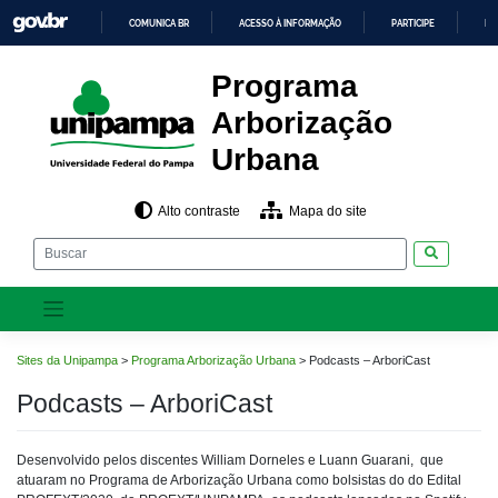
Pular
COMUNICA BR
ACESSO À INFORMAÇÃO
PARTICIPE
LE
para
o
IR
PARA
conteúdo
Programa
O
CONTEÚDO
Arborização
Urbana
Alto contraste
Mapa do site
Pesquisar
Sites da Unipampa
>
Programa Arborização Urbana
>
Podcasts – ArboriCast
Podcasts – ArboriCast
Desenvolvido pelos discentes William Dorneles e Luann Guarani, que
atuaram no Programa de Arborização Urbana como bolsistas do do Edital