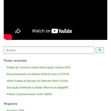
Pesquis
Posts recentes
Rodas de Conversa sobre Arborização Urbana-2026
Reconhecimento do Mutirão ReDUS rumo à COP30
Visita Guiada ao Bosque do Palacete Pedro Osório.
Educação Ambiental na Rádio Difusora de Bagé/RS
Prêmio Cardeal Amarelo no16º SIEPE
Arquivos
fevereiro 2026