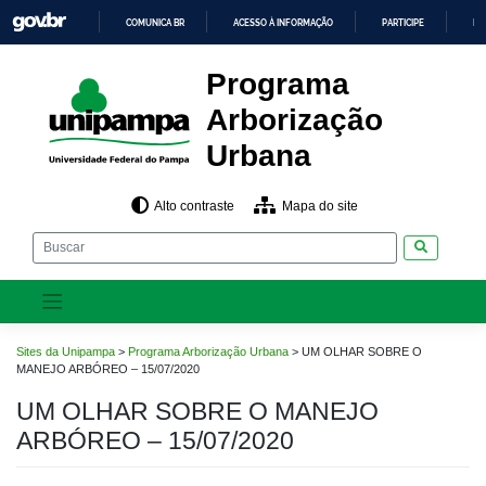
Pular
COMUNICA BR
ACESSO À INFORMAÇÃO
PARTICIPE
LE
para
o
IR
PARA
conteúdo
Programa
O
CONTEÚDO
Arborização
Urbana
Alto contraste
Mapa do site
Pesquisar
Sites da Unipampa
>
Programa Arborização Urbana
>
UM OLHAR SOBRE O
MANEJO ARBÓREO – 15/07/2020
UM OLHAR SOBRE O MANEJO
ARBÓREO – 15/07/2020