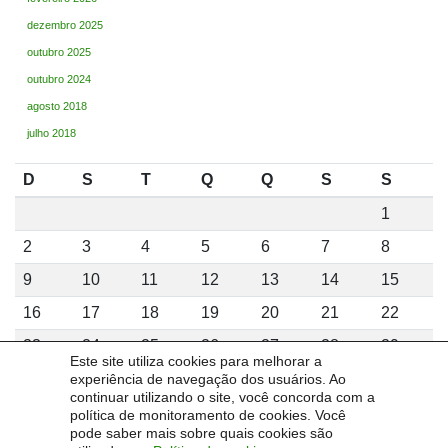
dezembro 2025
outubro 2025
outubro 2024
agosto 2018
julho 2018
D
S
T
Q
Q
S
S
1
2
3
4
5
6
7
8
9
10
11
12
13
14
15
16
17
18
19
20
21
22
23
24
25
26
27
28
29
Este site utiliza cookies para melhorar a
30
31
experiência de navegação dos usuários. Ao
continuar utilizando o site, você concorda com a
agosto 2026
política de monitoramento de cookies. Você
pode saber mais sobre quais cookies são