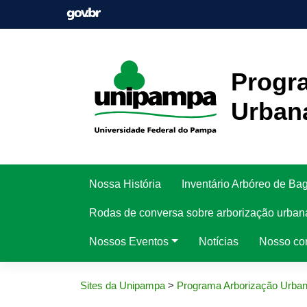
Pular
para
o
conteúdo
Progr
Urban
Nossa História
Inventário Arbóreo de Ba
Rodas de conversa sobre arborização urban
Nossos Eventos
Notícias
Nosso co
Sites da Unipampa
>
Programa Arborização Urba