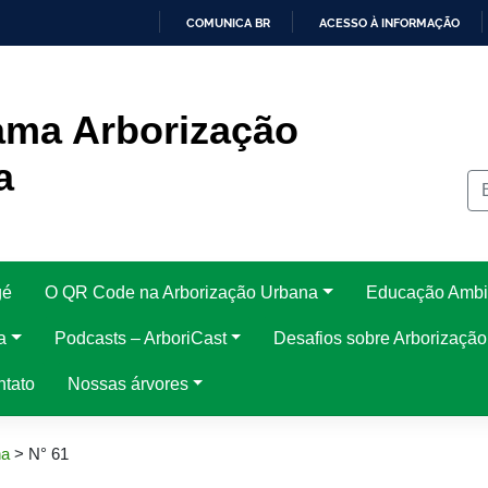
COMUNICA BR
ACESSO À INFORMAÇÃO
IR
PARA
O
CONTEÚDO
ama Arborização
a
gé
O QR Code na Arborização Urbana
Educação Ambi
a
Podcasts – ArboriCast
Desafios sobre Arborizaçã
ntato
Nossas árvores
na
>
N° 61