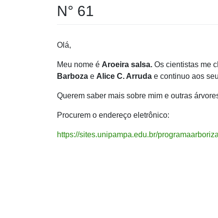
N° 61
Olá,
Meu nome é
Aroeira salsa.
Os cientistas me
Barboza
e
Alice C. Arruda
e continuo aos se
Querem saber mais sobre mim e outras árvore
Procurem o endereço eletrônico:
https://sites.unipampa.edu.br/programaarboriz