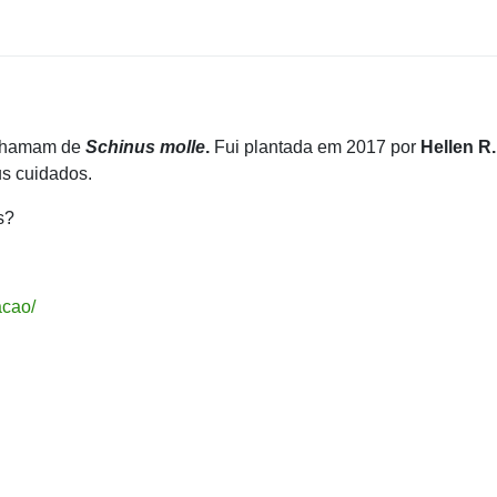
 chamam de
Schinus molle
.
Fui plantada em 2017 por
Hellen R.
us cuidados.
s?
acao/