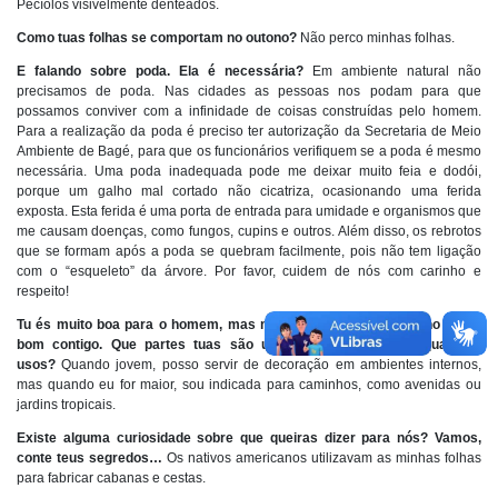
Pecíolos visivelmente denteados.
Como tuas folhas se comportam no outono?
Não perco minhas folhas.
E falando sobre poda. Ela é necessária?
Em ambiente natural não
precisamos de poda. Nas cidades as pessoas nos podam para que
possamos conviver com a infinidade de coisas construídas pelo homem.
Para a realização da poda é preciso ter autorização da Secretaria de Meio
Ambiente de Bagé, para que os funcionários verifiquem se a poda é mesmo
necessária. Uma poda inadequada pode me deixar muito feia e dodói,
porque um galho mal cortado não cicatriza, ocasionando uma ferida
exposta. Esta ferida é uma porta de entrada para umidade e organismos que
me causam doenças, como fungos, cupins e outros. Além disso, os rebrotos
que se formam após a poda se quebram facilmente, pois não tem ligação
com o “esqueleto” da árvore. Por favor, cuidem de nós com carinho e
respeito!
Tu és muito boa para o homem, mas muitas vezes o ser humano não é
bom contigo. Que partes tuas são usadas pelo homem e quais os
usos?
Quando jovem, posso servir de decoração em ambientes internos,
mas quando eu for maior, sou indicada para caminhos, como avenidas ou
jardins tropicais.
Existe alguma curiosidade sobre que queiras dizer para nós? Vamos,
conte teus segredos…
Os nativos americanos utilizavam as minhas folhas
para fabricar cabanas e cestas.