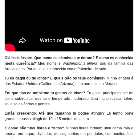
Olá linda árvore. Que nome os cientistas te deram? E como és conhecida
nesta querência?
Meu nome é
Washingtonia filifera
, sou da família das
Arecaceaes. Por aqui sou conhecida como Palmeira-de-saia.
Tu és daqui ou de longe? E quais são os teus domínios?
Minha origem é
dos Estados Unidos (Califórnia e Arizona) e no noroeste do México.
Em que tipo de ambiente tu gostas de viver?
Eu gosto principalmente de
clima subtropical quente e temperado moderado. Sou muito rústica, tolero
sol e solos áridos e pobres.
Estás crescendo. Até que tamanho tu podes atingir?
Eu tenho porte
grande e posso atingir de 10 a 15 metros de altura.
E como são tuas flores e frutos?
Minhas flores formam uma coroa rala e
aberta, em leque, divididas, de segmentos em pêndulos, com muitos fios.