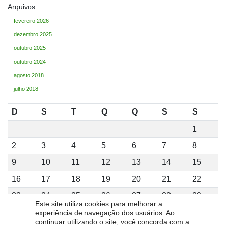
Arquivos
fevereiro 2026
dezembro 2025
outubro 2025
outubro 2024
agosto 2018
julho 2018
D
S
T
Q
Q
S
S
1
2
3
4
5
6
7
8
9
10
11
12
13
14
15
16
17
18
19
20
21
22
23
24
25
26
27
28
29
Este site utiliza cookies para melhorar a
30
31
experiência de navegação dos usuários. Ao
continuar utilizando o site, você concorda com a