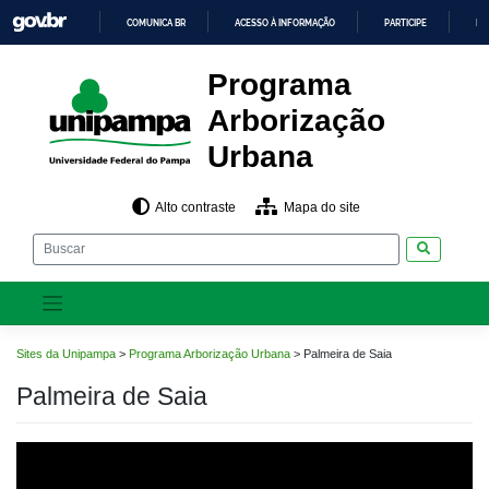
Pular
COMUNICA BR
ACESSO À INFORMAÇÃO
PARTICIPE
LE
para
o
IR
PARA
conteúdo
Programa
O
CONTEÚDO
Arborização
Urbana
Alto contraste
Mapa do site
Pesquisar
Sites da Unipampa
>
Programa Arborização Urbana
>
Palmeira de Saia
Palmeira de Saia