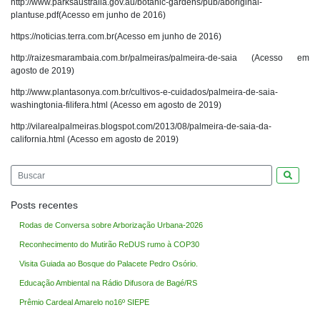
http://www.parksaustralia.gov.au/botanic-gardens/pub/aboriginal-
plantuse.pdf(Acesso em junho de 2016)
https://noticias.terra.com.br(Acesso em junho de 2016)
http://raizesmarambaia.com.br/palmeiras/palmeira-de-saia
(Acesso em
agosto de 2019)
http://www.plantasonya.com.br/cultivos-e-cuidados/palmeira-de-saia-
washingtonia-filifera.html
(Acesso em agosto de 2019)
http://
vilarealpalmeiras.blogspot.com
/2013/08/palmeira-de-saia-da-
california.html
(Acesso em agosto de 2019)
Pesquis
Posts recentes
Rodas de Conversa sobre Arborização Urbana-2026
Reconhecimento do Mutirão ReDUS rumo à COP30
Visita Guiada ao Bosque do Palacete Pedro Osório.
Educação Ambiental na Rádio Difusora de Bagé/RS
Prêmio Cardeal Amarelo no16º SIEPE