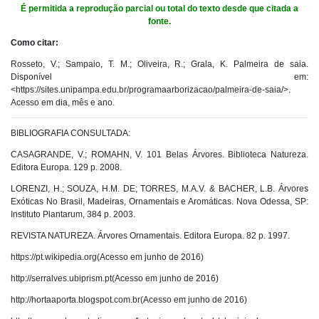
É permitida a reprodução parcial ou total do texto desde que citada a
fonte.
Como citar:
​Rosseto, V.; Sampaio, T. M.; Oliveira, R.; Grala, K. Palmeira de saia.
Disponível em:
<https://sites.unipampa.edu.br/programaarborizacao/palmeira-de-saia/>.
Acesso em dia, mês e ano.
BIBLIOGRAFIA CONSULTADA:
CASAGRANDE, V.; ROMAHN, V. 101 Belas Árvores. Biblioteca Natureza.
Editora Europa. 129 p. 2008.
LORENZI, H.; SOUZA, H.M. DE; TORRES, M.A.V. & BACHER, L.B. Árvores
Exóticas No Brasil, Madeiras, Ornamentais e Aromáticas. Nova Odessa, SP:
Instituto Plantarum, 384 p. 2003.
REVISTA NATUREZA. Árvores Ornamentais. Editora Europa. 82 p. 1997.
https://pt.wikipedia.org(Acesso em junho de 2016)
http://serralves.ubiprism.pt(Acesso em junho de 2016)
http://hortaaporta.blogspot.com.br(Acesso em junho de 2016)