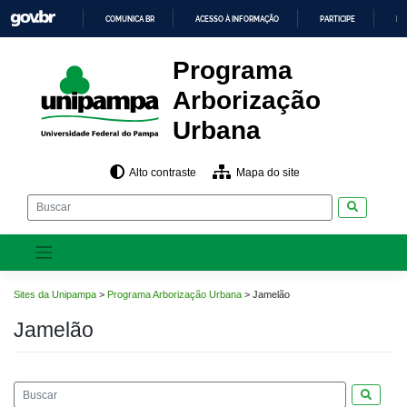
Pular
COMUNICA BR
ACESSO À INFORMAÇÃO
PARTICIPE
LE
para
o
IR
PARA
conteúdo
Programa
O
CONTEÚDO
Arborização
Urbana
Alto contraste
Mapa do site
Pesquisar
Sites da Unipampa
>
Programa Arborização Urbana
>
Jamelão
Jamelão
Pesquis