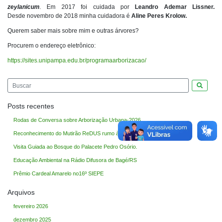
zeylanicum
.
Em 2017 foi cuidada por
Leandro Ademar Lissner.
Desde novembro de 2018 minha cuidadora é
Aline Peres Krolow.
Querem saber mais sobre mim e outras árvores?
Procurem o endereço eletrônico:
https://sites.unipampa.edu.br/programaarborizacao/
Pesquis
Posts recentes
Rodas de Conversa sobre Arborização Urbana-2026
Reconhecimento do Mutirão ReDUS rumo à COP30
Visita Guiada ao Bosque do Palacete Pedro Osório.
Educação Ambiental na Rádio Difusora de Bagé/RS
Prêmio Cardeal Amarelo no16º SIEPE
Arquivos
fevereiro 2026
dezembro 2025