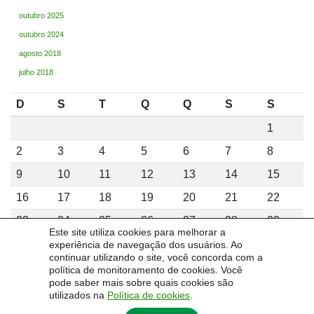
outubro 2025
outubro 2024
agosto 2018
julho 2018
D
S
T
Q
Q
S
S
1
2
3
4
5
6
7
8
9
10
11
12
13
14
15
16
17
18
19
20
21
22
23
24
25
26
27
28
29
Este site utiliza cookies para melhorar a
30
31
experiência de navegação dos usuários. Ao
continuar utilizando o site, você concorda com a
agosto 2026
política de monitoramento de cookies. Você
pode saber mais sobre quais cookies são
utilizados na
Política de cookies
.
« fev