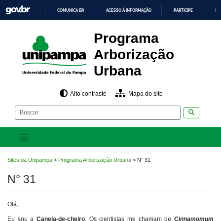
Pular
COMUNICA BR
ACESSO À INFORMAÇÃO
PARTICIPE
LE
para
o
IR
PARA
conteúdo
Programa
O
CONTEÚDO
Arborização
Urbana
Alto contraste
Mapa do site
Pesquisar
Sites da Unipampa
>
Programa Arborização Urbana
>
N° 31
N° 31
Olá,
Eu sou a
Canela-de-cheiro
. Os cientistas me chamam de
Cinnamomum