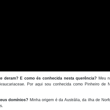
s te deram? E como és conhecida nesta
querência?
Meu n
 Araucariaceae. Por aqui sou conhecida como Pinheiro de No
teus domínios?
Minha origem é da Austrália, da ilha de Norf
s.