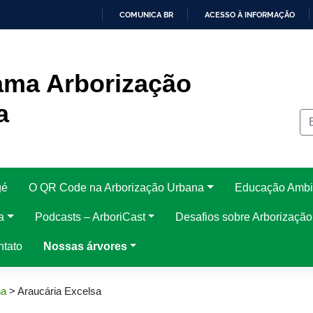
COMUNICA BR
ACESSO À INFORMAÇÃO
IR
PARA
O
CONTEÚDO
ama Arborização
a
gé
O QR Code na Arborização Urbana
Educação Ambi
a
Podcasts – ArboriCast
Desafios sobre Arborizaçã
ntato
Nossas árvores
na
>
Araucária Excelsa