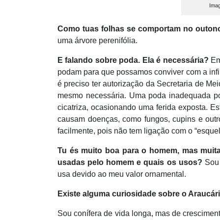
Imag
Como tuas folhas se comportam no outon
uma árvore perenifólia.
E falando sobre poda. Ela é necessária?
Em 
podam para que possamos conviver com a infi
é preciso ter autorização da Secretaria de Me
mesmo necessária. Uma poda inadequada pod
cicatriza, ocasionando uma ferida exposta. E
causam doenças, como fungos, cupins e outr
facilmente, pois não tem ligação com o “esquel
Tu és muito boa para o homem, mas muita
usadas pelo homem e quais os usos?
Sou 
usa devido ao meu valor ornamental.
Existe alguma curiosidade sobre o Araucár
Sou conífera de vida longa, mas de cresciment