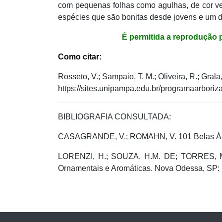
com pequenas folhas como agulhas, de cor ve
espécies que são bonitas desde jovens e um d
É permitida a reprodução pa
Como citar:
​Rosseto, V.; Sampaio, T. M.; Oliveira, R.; Gral
https://sites.unipampa.edu.br/programaarboriz
BIBLIOGRAFIA CONSULTADA:
CASAGRANDE, V.; ROMAHN, V. 101 Belas Árvor
LORENZI, H.; SOUZA, H.M. DE; TORRES, M.A
Ornamentais e Aromáticas. Nova Odessa, SP: In