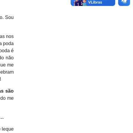
io. Sou
as nos
da poda
 poda é
do não
 que me
uebram
!
as são
ndo me
s…
e leque