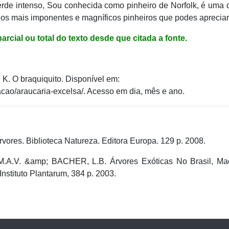
rde intenso, Sou conhecida como pinheiro de Norfolk, é uma
os mais imponentes e magníficos pinheiros que podes apreciar
rcial ou total do texto desde que citada a fonte.
a, K. O braquiquito. Disponível em:
acao/araucaria-excelsa/. Acesso em dia, mês e ano.
es. Biblioteca Natureza. Editora Europa. 129 p. 2008.
.V. &amp; BACHER, L.B. Árvores Exóticas No Brasil, Mad
stituto Plantarum, 384 p. 2003.