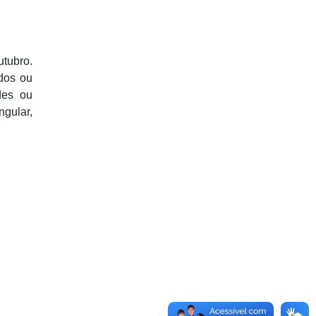
utubro.
dos ou
des ou
gular,