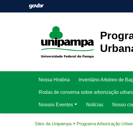
Pular
para
o
conteúdo
Progr
Urban
Nossa História
Inventário Arbóreo de Ba
Rodas de conversa sobre arborização urban
Nossos Eventos
Notícias
Nosso co
Sites da Unipampa
>
Programa Arborização Urba