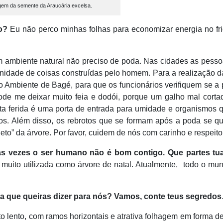
em da semente da Araucária excelsa.
o?
Eu não perco minhas folhas para economizar energia no fr
ambiente natural não preciso de poda. Nas cidades as pesso
nidade de coisas construídas pelo homem. Para a realização 
io Ambiente de Bagé, para que os funcionários verifiquem se a
e me deixar muito feia e dodói, porque um galho mal corta
sta ferida é uma porta de entrada para umidade e organismos
os. Além disso, os rebrotos que se formam após a poda se q
eto” da árvore. Por favor, cuidem de nós com carinho e respeito
s vezes o ser humano não é bom contigo. Que partes tu
muito utilizada como árvore de natal. Atualmente, todo o mu
ia que queiras dizer para nós? Vamos, conte teus segredo
o lento, com ramos horizontais e atrativa folhagem em forma d