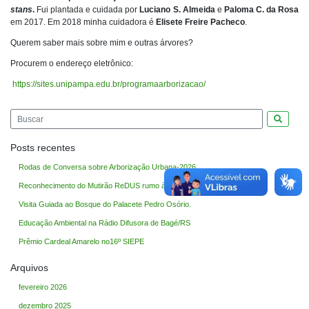
stans
.
Fui plantada e cuidada por
Luciano S. Almeida
e
Paloma C. da Rosa
em 2017. Em 2018 minha cuidadora é
Elisete Freire Pacheco
.
Querem saber mais sobre mim e outras árvores?
Procurem o endereço eletrônico:
https://sites.unipampa.edu.br/programaarborizacao/
Pesquis
Posts recentes
Rodas de Conversa sobre Arborização Urbana-2026
Reconhecimento do Mutirão ReDUS rumo à COP30
Visita Guiada ao Bosque do Palacete Pedro Osório.
Educação Ambiental na Rádio Difusora de Bagé/RS
Prêmio Cardeal Amarelo no16º SIEPE
Arquivos
fevereiro 2026
dezembro 2025