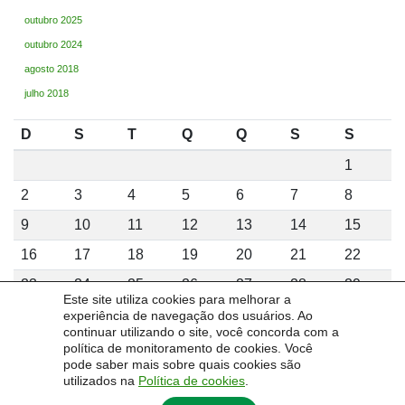
outubro 2025
outubro 2024
agosto 2018
julho 2018
D
S
T
Q
Q
S
S
1
2
3
4
5
6
7
8
9
10
11
12
13
14
15
16
17
18
19
20
21
22
23
24
25
26
27
28
29
Este site utiliza cookies para melhorar a
30
31
experiência de navegação dos usuários. Ao
continuar utilizando o site, você concorda com a
agosto 2026
política de monitoramento de cookies. Você
pode saber mais sobre quais cookies são
utilizados na
Política de cookies
.
« fev