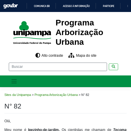
Pular
COMUNICA BR
ACESSO À INFORMAÇÃO
PARTICIPE
LE
para
o
IR
PARA
conteúdo
Programa
O
CONTEÚDO
Arborização
Urbana
Alto contraste
Mapa do site
Pesquisar
Sites da Unipampa
>
Programa Arborização Urbana
>
N° 82
N° 82
Olá,
Meu nome é
Ipezinho-de-jardim.
Os cientistas me chamam de
Tecoma