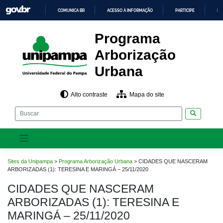
Pular
COMUNICA BR
ACESSO À INFORMAÇÃO
PARTICIPE
LE
para
o
IR
PARA
conteúdo
Programa
O
CONTEÚDO
Arborização
Urbana
Alto contraste
Mapa do site
Pesquisar
Sites da Unipampa
>
Programa Arborização Urbana
>
CIDADES QUE NASCERAM
ARBORIZADAS (1): TERESINA E MARINGÁ – 25/11/2020
CIDADES QUE NASCERAM
ARBORIZADAS (1): TERESINA E
MARINGÁ – 25/11/2020