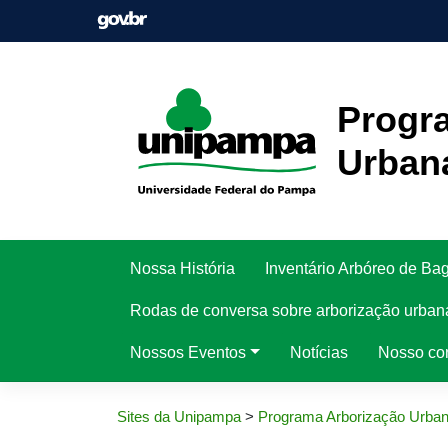
Pular
para
o
conteúdo
Progr
Urban
Nossa História
Inventário Arbóreo de Ba
Rodas de conversa sobre arborização urban
Nossos Eventos
Notícias
Nosso co
Sites da Unipampa
>
Programa Arborização Urba