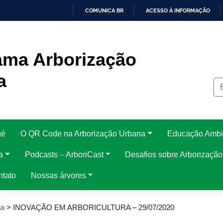
COMUNICA BR
ACESSO À INFORMAÇÃO
IR
PARA
O
CONTEÚDO
ama Arborização
a
gé
O QR Code na Arborização Urbana
Educação Ambi
a
Podcasts – ArboriCast
Desafios sobre Arborizaçã
ntato
Nossas árvores
na
>
INOVAÇÃO EM ARBORICULTURA – 29/07/2020