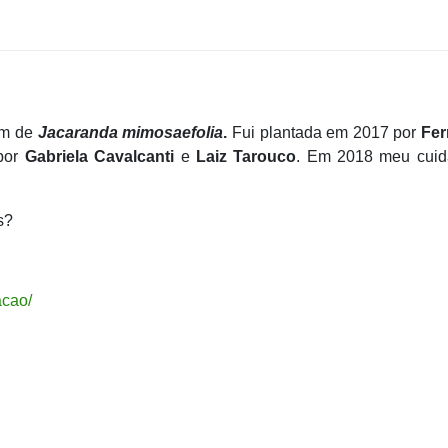
am de
Jacaranda mimosaefolia
.
Fui plantada em 2017 por
Fe
 por
Gabriela Cavalcanti
e
Laiz Tarouco
. Em 2018 meu cuid
s?
acao/