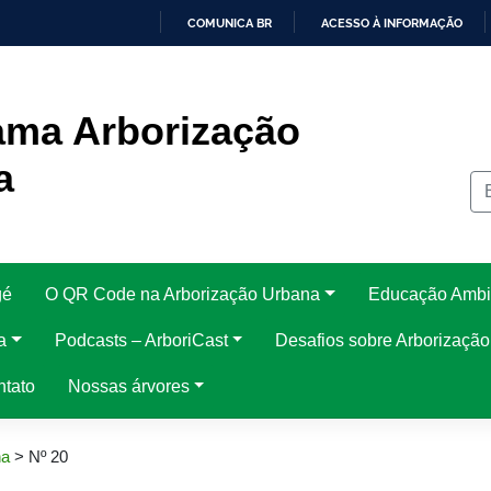
COMUNICA BR
ACESSO À INFORMAÇÃO
IR
PARA
O
CONTEÚDO
ama Arborização
a
gé
O QR Code na Arborização Urbana
Educação Ambi
a
Podcasts – ArboriCast
Desafios sobre Arborizaçã
ntato
Nossas árvores
na
>
Nº 20