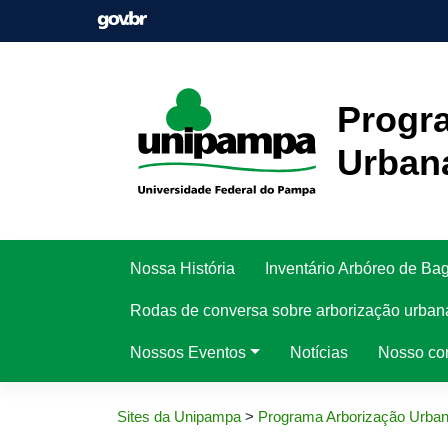
Pular
para
o
conteúdo
Progr
Urban
Nossa História
Inventário Arbóreo de Ba
Rodas de conversa sobre arborização urban
Nossos Eventos
Notícias
Nosso co
Sites da Unipampa
>
Programa Arborização Urba