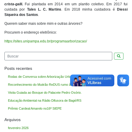
crista-galli
.
Fui plantada em 2014 em um plantio coletivo. Em 2017 fui
cuidada por
Tales L. C. Martins
. Em 2018 minha cuidadora é
Diessi
Siqueira dos Santos
.
Querem saber mais sobre mim e outras árvores?
Procurem o endereço eletrônico:
https://sites.unipampa.edu.br/programaarborizacao/
Pesquis
Posts recentes
Rodas de Conversa sobre Arborização Urbana-2026
Reconhecimento do Mutirão ReDUS rumo à COP30
Visita Guiada ao Bosque do Palacete Pedro Osório.
Educação Ambiental na Rádio Difusora de Bagé/RS
Prêmio Cardeal Amarelo no16º SIEPE
Arquivos
fevereiro 2026