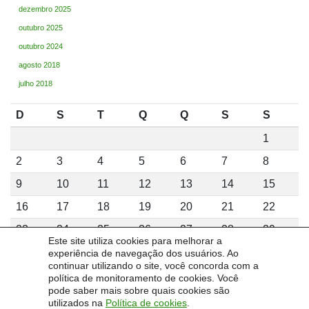
dezembro 2025
outubro 2025
outubro 2024
agosto 2018
julho 2018
D
S
T
Q
Q
S
S
1
2
3
4
5
6
7
8
9
10
11
12
13
14
15
16
17
18
19
20
21
22
23
24
25
26
27
28
29
Este site utiliza cookies para melhorar a
30
31
experiência de navegação dos usuários. Ao
continuar utilizando o site, você concorda com a
agosto 2026
política de monitoramento de cookies. Você
pode saber mais sobre quais cookies são
utilizados na
Política de cookies
.
« fev