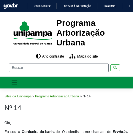
Pular
COMUNICA BR
ACESSO À INFORMAÇÃO
PARTICIPE
LE
para
o
IR
PARA
conteúdo
Programa
O
CONTEÚDO
Arborização
Urbana
Alto contraste
Mapa do site
Pesquisar
Sites da Unipampa
>
Programa Arborização Urbana
>
Nº 14
Nº 14
Olá,
Eu sou a
Corticeira-do-banhado
. Os cientistas me chamam de
Erythrina